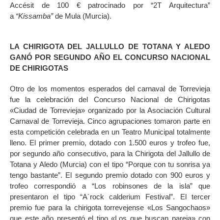
Accésit de 100 € patrocinado por “2T Arquitectura”
a
“Kissamba”
de Mula (Murcia).
LA CHIRIGOTA DEL JALLULLO DE TOTANA Y ALEDO
GANÓ POR SEGUNDO AÑO EL CONCURSO NACIONAL
DE CHIRIGOTAS
Otro de los momentos esperados del carnaval de Torrevieja
fue la celebración del Concurso Nacional de Chirigotas
«Ciudad de Torrevieja» organizado por la Asociación Cultural
Carnaval de Torrevieja. Cinco agrupaciones tomaron parte en
esta competición celebrada en un Teatro Municipal totalmente
lleno. El primer premio, dotado con 1.500 euros y trofeo fue,
por segundo año consecutivo, para la Chirigota del Jallullo de
Totana y Aledo (Murcia) con el tipo “Porque con tu sonrisa ya
tengo bastante”. El segundo premio dotado con 900 euros y
trofeo correspondió a “Los robinsones de la isla” que
presentaron el tipo “A´rock calderium Festival”. El tercer
premio fue para la chirigota torrevejense «Los Sangochaos»
que este año presentó el tipo «Los que buscan pareja» con