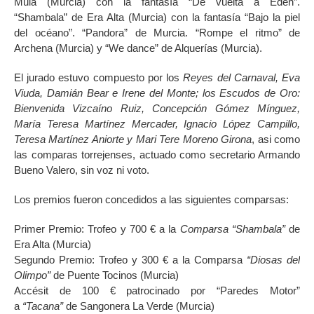
Mula (Murcia) con la fantasía “De vuelta a Edén”.
“Shambala” de Era Alta (Murcia) con la fantasía “Bajo la piel
del océano”. “Pandora” de Murcia. “Rompe el ritmo” de
Archena (Murcia) y “We dance” de Alquerías (Murcia).
El jurado estuvo compuesto por los
Reyes del Carnaval, Eva
Viuda, Damián Bear e Irene del Monte; los Escudos de Oro:
Bienvenida Vizcaíno Ruiz, Concepción Gómez Mínguez,
María Teresa Martínez Mercader, Ignacio López Campillo,
Teresa Martínez Aniorte y Mari Tere Moreno Girona
, asi como
las comparas torrejenses, actuado como secretario Armando
Bueno Valero, sin voz ni voto.
Los premios fueron concedidos a las siguientes comparsas:
Primer Premio: Trofeo y 700 € a la
Comparsa “Shambala”
de
Era Alta (Murcia)
Segundo Premio: Trofeo y 300 € a la Comparsa
“Diosas del
Olimpo”
de Puente Tocinos (Murcia)
Accésit de 100 € patrocinado por “Paredes Motor”
a
“Tacana”
de Sangonera La Verde (Murcia)