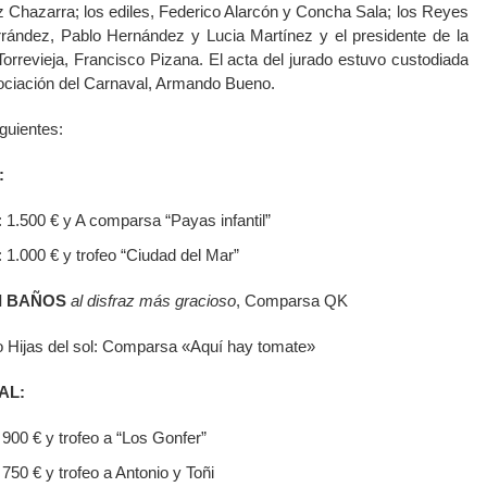
z Chazarra; los ediles, Federico Alarcón y Concha Sala; los Reyes
rrández, Pablo Hernández y Lucia Martínez y el presidente de la
orrevieja, Francisco Pizana. El acta del jurado estuvo custodiada
Asociación del Carnaval, Armando Bueno.
guientes:
:
 1.500 € y A comparsa “Payas infantil”
 1.000 € y trofeo “Ciudad del Mar”
I BAÑOS
al disfraz más gracioso
, Comparsa QK
o Hijas del sol: Comparsa «Aquí hay tomate»
AL:
900 € y trofeo a “Los Gonfer”
750 € y trofeo a Antonio y Toñi