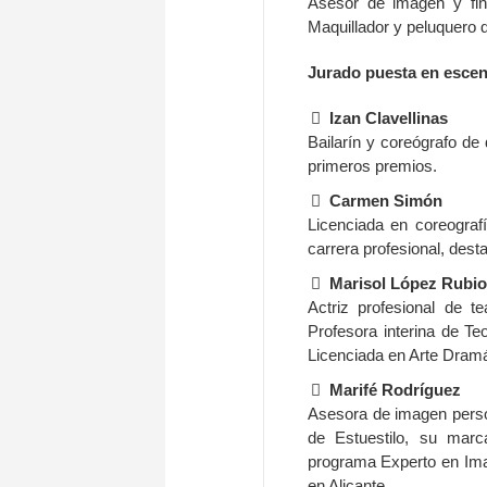
Asesor de imagen y fin
Maquillador y peluquero 
Jurado puesta en escen
Izan Clavellinas
Bailarín y coreógrafo de
primeros premios.
Carmen Simón
Licenciada en coreografí
carrera profesional, dest
Marisol López Rubio
Actriz profesional de te
Profesora interina de Te
Licenciada en Arte Dramá
Marifé Rodríguez
Asesora de imagen perso
de Estuestilo, su marc
programa Experto en Imag
en Alicante.