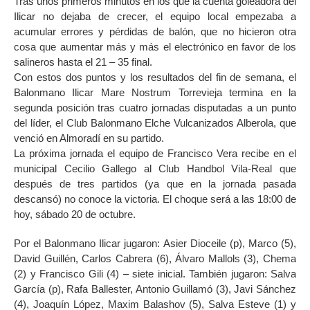
Tras unos primeros minutos en los que la cuenta goleadora del
Ilicar no dejaba de crecer, el equipo local empezaba a
acumular errores y pérdidas de balón, que no hicieron otra
cosa que aumentar más y más el electrónico en favor de los
salineros hasta el 21 – 35 final.
Con estos dos puntos y los resultados del fin de semana, el
Balonmano Ilicar Mare Nostrum Torrevieja termina en la
segunda posición tras cuatro jornadas disputadas a un punto
del líder, el Club Balonmano Elche Vulcanizados Alberola, que
venció en Almoradí en su partido.
La próxima jornada el equipo de Francisco Vera recibe en el
municipal Cecilio Gallego al Club Handbol Vila-Real que
después de tres partidos (ya que en la jornada pasada
descansó) no conoce la victoria. El choque será a las 18:00 de
hoy, sábado 20 de octubre.
Por el Balonmano Ilicar jugaron: Asier Dioceile (p), Marco (5),
David Guillén, Carlos Cabrera (6), Álvaro Mallols (3), Chema
(2) y Francisco Gili (4) – siete inicial. También jugaron: Salva
García (p), Rafa Ballester, Antonio Guillamó (3), Javi Sánchez
(4), Joaquín López, Maxim Balashov (5), Salva Esteve (1) y