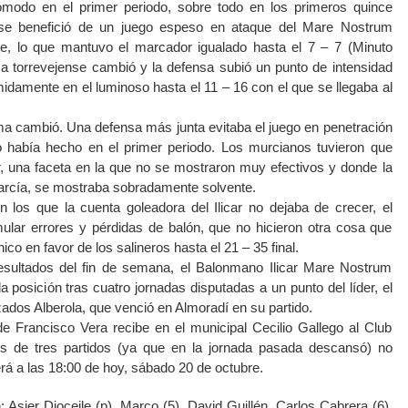
ómodo en el primer periodo, sobre todo en los primeros quince
 se benefició de un juego espeso en ataque del Mare Nostrum
, lo que mantuvo el marcador igualado hasta el 7 – 7 (Minuto
a torrevejense cambió y la defensa subió un punto de intensidad
damente en el luminoso hasta el 11 – 16 con el que se llegaba al
a cambió. Una defensa más junta evitaba el juego en penetración
o había hecho en el primer periodo. Los murcianos tuvieron que
r, una faceta en la que no se mostraron muy efectivos y donde la
García, se mostraba sobradamente solvente.
 los que la cuenta goleadora del Ilicar no dejaba de crecer, el
lar errores y pérdidas de balón, que no hicieron otra cosa que
o en favor de los salineros hasta el 21 – 35 final.
esultados del fin de semana, el Balonmano Ilicar Mare Nostrum
a posición tras cuatro jornadas disputadas a un punto del líder, el
dos Alberola, que venció en Almoradí en su partido.
e Francisco Vera recibe en el municipal Cecilio Gallego al Club
s de tres partidos (ya que en la jornada pasada descansó) no
erá a las 18:00 de hoy, sábado 20 de octubre.
: Asier Dioceile (p), Marco (5), David Guillén, Carlos Cabrera (6),