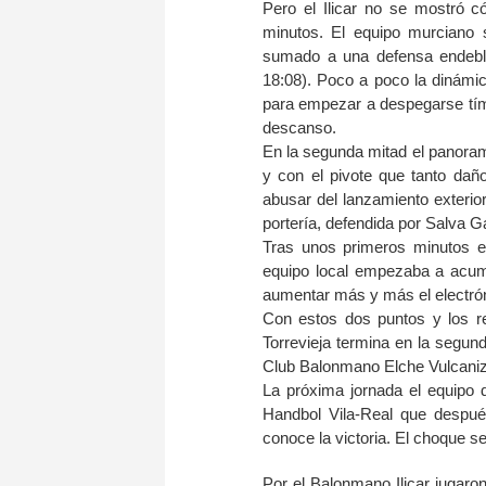
Pero el Ilicar no se mostró c
minutos. El equipo murciano
sumado a una defensa endeble
18:08). Poco a poco la dinámic
para empezar a despegarse tími
descanso.
En la segunda mitad el panoram
y con el pivote que tanto dañ
abusar del lanzamiento exterio
portería, defendida por Salva 
Tras unos primeros minutos en
equipo local empezaba a acumu
aumentar más y más el electrónic
Con estos dos puntos y los r
Torrevieja termina en la segund
Club Balonmano Elche Vulcaniza
La próxima jornada el equipo d
Handbol Vila-Real que despué
conoce la victoria. El choque s
Por el Balonmano Ilicar jugaron