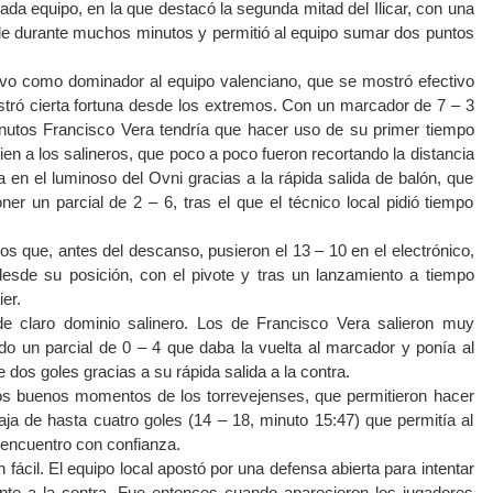
cada equipo, en la que destacó la segunda mitad del Ilicar, con una
le durante muchos minutos y permitió al equipo sumar dos puntos
uvo como dominador al equipo valenciano, que se mostró efectivo
stró cierta fortuna desde los extremos. Con un marcador de 7 – 3
nutos Francisco Vera tendría que hacer uso de su primer tiempo
n a los salineros, que poco a poco fueron recortando la distancia
a en el luminoso del Ovni gracias a la rápida salida de balón, que
ner un parcial de 2 – 6, tras el que el técnico local pidió tiempo
os que, antes del descanso, pusieron el 13 – 10 en el electrónico,
esde su posición, con el pivote y tras un lanzamiento a tiempo
er.
de claro dominio salinero. Los de Francisco Vera salieron muy
o un parcial de 0 – 4 que daba la vuelta al marcador y ponía al
 dos goles gracias a su rápida salida a la contra.
tros buenos momentos de los torrevejenses, que permitieron hacer
ja de hasta cuatro goles (14 – 18, minuto 15:47) que permitía al
el encuentro con confianza.
 fácil. El equipo local apostó por una defensa abierta para intentar
ente a la contra. Fue entonces cuando aparecieron los jugadores