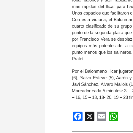
más rápidos del Ilicar para h
Unos espacios que facilitaron el 
Con esta victoria, el Balonman
cuarto clasificado de su grupo
punto de la segunda plaza que d
por Francisco Vera se desplaz
equipos más potentes de la ca
punto menos que los salineros. 
Pratet.
Por el Balonmano Ilicar jugaron
(6), Salva Esteve (5), Aarón y 
Javi Sánchez, Álvaro Mallols (1
Marcador cada 5 minutos: 3 – 2,
– 16, 15 – 18, 18- 20, 19 – 23 fin
Facebook
X
Email
Wh