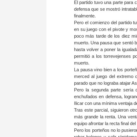
El partido tuvo una parte para 
defensa que se mostró intratab
finalmente.
Pero el comienzo del partido t
en su juego con el pivote y mo
poco más tarde de los diez mi
muerto. Una pausa que sentó bie
hasta volver a poner la igualad
permitió a los torrevejenses po
muerto.
La pausa vino bien a los porteñ
merced al juego del extremo d
parado que no lograba atajar Asi
Pero la segunda parte sería 
enchufados en defensa, logrand
Ilicar con una mínima ventaja de
Tras este parcial, siguieron o
más grande la renta. Una venta
equipo afrontar la recta final d
Pero los porteños no lo pusieron
robar balones y salir rápidam