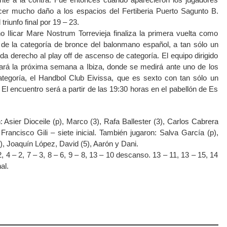
acer mucho daño a los espacios del Fertiberia Puerto Sagunto B.
triunfo final por 19 – 23.
o Ilicar Mare Nostrum Torrevieja finaliza la primera vuelta como
 de la categoría de bronce del balonmano español, a tan sólo un
a derecho al play off de ascenso de categoría. El equipo dirigido
ará la próxima semana a Ibiza, donde se medirá ante uno de los
tegoría, el Handbol Club Eivissa, que es sexto con tan sólo un
El encuentro será a partir de las 19:30 horas en el pabellón de Es
: Asier Dioceile (p), Marco (3), Rafa Ballester (3), Carlos Cabrera
Francisco Gili – siete inicial. También jugaron: Salva García (p),
), Joaquín López, David (5), Aarón y Dani.
 4 – 2, 7 – 3, 8 – 6, 9 – 8, 13 – 10 descanso. 13 – 11, 13 – 15, 14
al.
atsApp