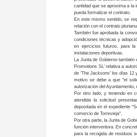
cantidad que se aproxima a la in
pueda formalizar el contrato.
En este mismo sentido, se requ
relación con el contrato plurian
También fue aprobada la convoca
condiciones técnicas y adopci
en ejercicios futuros, para l
instalaciones deportivas.
La Junta de Gobierno también d
Promotions SL’ relativa a autor
de ‘The Jacksons’ los días 12 y
motivo se debe a que “el solic
autorización del Ayuntamiento, 
Por otro lado, y teniendo en c
atendida la solicitud presenta
depositada en el expediente “Se
comercio de Torrevieja”.
Por otra parte, la Junta de Gob
función interventora. En concret
para la recogida de residuos s