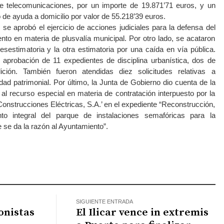
 de telecomunicaciones, por un importe de 19.871’71 euros, y un
io de ayuda a domicilio por valor de 55.218’39 euros.
 se aprobó el ejercicio de acciones judiciales para la defensa del
to en materia de plusvalía municipal. Por otro lado, se acataron
esestimatoria y la otra estimatoria por una caída en vía pública.
 aprobación de 11 expedientes de disciplina urbanística, dos de
ción. También fueron atendidas diez solicitudes relativas a
ad patrimonial. Por último, la Junta de Gobierno dio cuenta de la
al recurso especial en materia de contratación interpuesto por la
Construcciones Eléctricas, S.A.’ en el expediente “Reconstrucción,
to integral del parque de instalaciones semafóricas para la
ue se da la razón al Ayuntamiento”.
atsApp
SIGUIENTE ENTRADA
onistas
El Ilicar vence in extremis