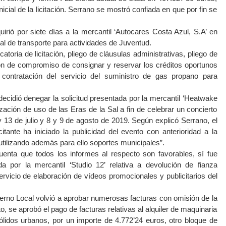
icial de la licitación. Serrano se mostró confiada en que por fin se
irió por siete días a la mercantil ‘Autocares Costa Azul, S.A’ en
ual de transporte para actividades de Juventud.
toria de licitación, pliego de cláusulas administrativas, pliego de
ón de compromiso de consignar y reservar los créditos oportunos
a contratación del servicio del suministro de gas propano para
ecidió denegar la solicitud presentada por la mercantil ‘Heatwake
ización de uso de las Eras de la Sal a fin de celebrar un concierto
 13 de julio y 8 y 9 de agosto de 2019. Según explicó Serrano, el
itante ha iniciado la publicidad del evento con anterioridad a la
utilizando además para ello soportes municipales”.
uenta que todos los informes al respecto son favorables, sí fue
da por la mercantil ‘Studio 12’ relativa a devolución de fianza
rvicio de elaboración de vídeos promocionales y publicitarios del
ierno Local volvió a aprobar numerosas facturas con omisión de la
o, se aprobó el pago de facturas relativas al alquiler de maquinaria
ólidos urbanos, por un importe de 4.772’24 euros, otro bloque de