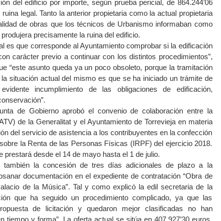
ón del edificio por importe, según prueba pericial, de 864.244’06
ruina legal. Tanto la anterior propietaria como la actual propietaria
totalidad de obras que los técnicos de Urbanismo informaban como
produjera precisamente la ruina del edificio.
al es que corresponde al Ayuntamiento comprobar si la edificación
on carácter previo a continuar con los distintos procedimientos”,
ue “este asunto queda ya un poco obsoleto, porque la tramitación
la situación actual del mismo es que se ha iniciado un trámite de
evidente incumplimiento de las obligaciones de edificación,
conservación”.
unta de Gobierno aprobó el convenio de colaboración entre la
ATV) de la Generalitat y el Ayuntamiento de Torrevieja en materia
ón del servicio de asistencia a los contribuyentes en la confección
sobre la Renta de las Personas Físicas (IRPF) del ejercicio 2018.
 prestará desde el 14 de mayo hasta el 1 de julio.
también la concesión de tres días adicionales de plazo a la
subsanar documentación en el expediente de contratación “Obra de
alacio de la Música”. Tal y como explicó la edil secretaria de la
tación que ha seguido un procedimiento complicado, ya que las
opuesta de licitación y quedaron mejor clasificadas no han
 tiempo y forma”. La oferta actual se sitúa en 407.927’30 euros,