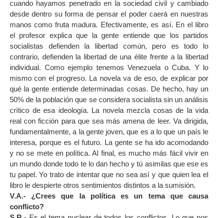
cuando hayamos penetrado en la sociedad civil y cambiado
desde dentro su forma de pensar el poder caerá en nuestras
manos como fruta madura. Efectivamente, es así. En el libro
el profesor explica que la gente entiende que los partidos
socialistas defienden la libertad común, pero es todo lo
contrario, defienden la libertad de una élite frente a la libertad
individual. Como ejemplo tenemos Venezuela o Cuba. Y lo
mismo con el progreso. La novela va de eso, de explicar por
qué la gente entiende determinadas cosas. De hecho, hay un
50% de la población que se considera socialista sin un análisis
crítico de esa ideología. La novela mezcla cosas de la vida
real con ficción para que sea más amena de leer. Va dirigida,
fundamentalmente, a la gente joven, que es a lo que un país le
interesa, porque es el futuro. La gente se ha ido acomodando
y no se mete en política. Al final, es mucho más fácil vivir en
un mundo donde todo te lo dan hecho y tú asimilas que ese es
tu papel. Yo trato de intentar que no sea así y que quien lea el
libro le despierte otros sentimientos distintos a la sumisión.
V.A.- ¿Crees que la política es un tema que causa
conflicto?
S.R.-
Es el tema nuclear de todos los conflictos. Lo que nos