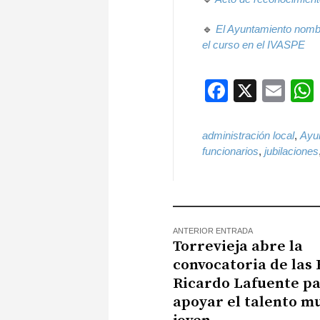
🔹
El Ayuntamiento nombr
el curso en el IVASPE
Faceboo
X
Ema
administración local
,
Ayun
funcionarios
,
jubilaciones
ANTERIOR ENTRADA
Torrevieja abre la
convocatoria de las
Ricardo Lafuente p
apoyar el talento m