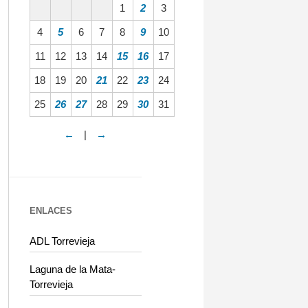
1
2
3
4
5
6
7
8
9
10
11
12
13
14
15
16
17
18
19
20
21
22
23
24
25
26
27
28
29
30
31
←
|
→
ENLACES
ADL Torrevieja
Laguna de la Mata-
Torrevieja