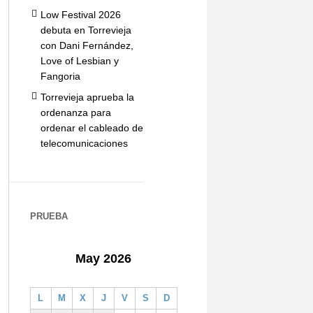
Low Festival 2026
debuta en Torrevieja
con Dani Fernández,
Love of Lesbian y
Fangoria
Torrevieja aprueba la
ordenanza para
ordenar el cableado de
telecomunicaciones
PRUEBA
May 2026
L
M
X
J
V
S
D