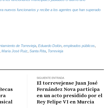
a nuevos funcionarios y recibe a los agentes que han superado
k
il
WhatsApp
tamiento de Torrevieja
,
Eduardo Dolón
,
empleados públicos
,
,
María José Ruiz
,
Santa Rita
,
Torrevieja
SIGUIENTE ENTRADA
El torrevejense Juan José
 Becas
Fernández Nova participa
ara
en un acto presidido por el
usical
Rey Felipe VI en Murcia