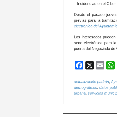
– Incidencias en el Ciber
Desde el pasado jueves
previas para la tramita
electrónica del Ayuntamie
Los interesados pueden u
sede electrónica para la
puerta del Negociado de 
Faceboo
X
Ema
actualización padrón
,
Ayu
demográficos
,
datos pobl
urbana
,
servicios munici