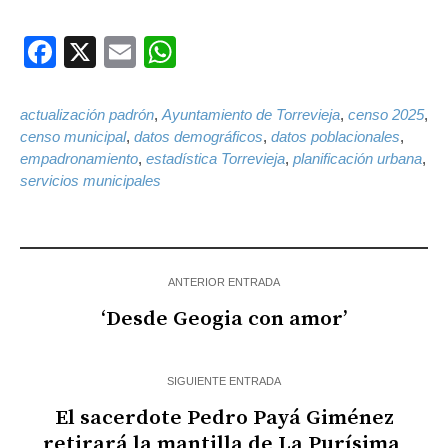
Facebook
X
Email
WhatsApp
actualización padrón
,
Ayuntamiento de Torrevieja
,
censo 2025
,
censo municipal
,
datos demográficos
,
datos poblacionales
,
empadronamiento
,
estadística Torrevieja
,
planificación urbana
,
servicios municipales
ANTERIOR ENTRADA
‘Desde Geogia con amor’
SIGUIENTE ENTRADA
El sacerdote Pedro Payá Giménez
retirará la mantilla de La Purísima