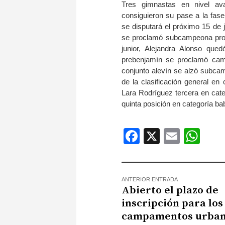
Tres gimnastas en nivel ava
consiguieron su pase a la fas
se disputará el próximo 15 de j
se proclamó subcampeona prov
junior, Alejandra Alonso qued
prebenjamín se proclamó campe
conjunto alevín se alzó subcam
de la clasificación general en 
Lara Rodríguez tercera en cate
quinta posición en categoría ba
Facebook
X
Email
Wh
ANTERIOR ENTRADA
Abierto el plazo de
inscripción para los
campamentos urba