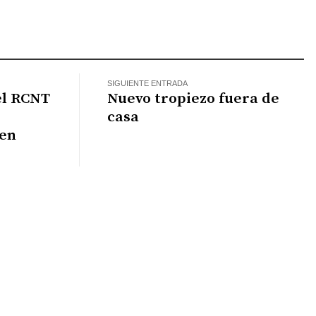
k
il
WhatsApp
SIGUIENTE ENTRADA
el RCNT
Nuevo tropiezo fuera de
casa
 en