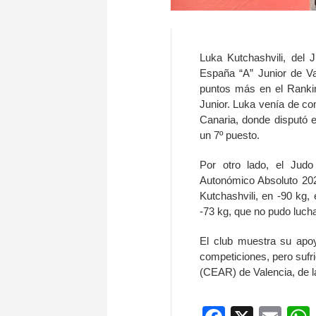
Luka Kutchashvili, del 
España “A” Junior de Va
puntos más en el Ranki
Junior. Luka venía de c
Canaria, donde disputó 
un 7º puesto.
Por otro lado, el Jud
Autonómico Absoluto 202
Kutchashvili, en -90 kg,
-73 kg, que no pudo lucha
El club muestra su apoy
competiciones, pero sufr
(CEAR) de Valencia, de l