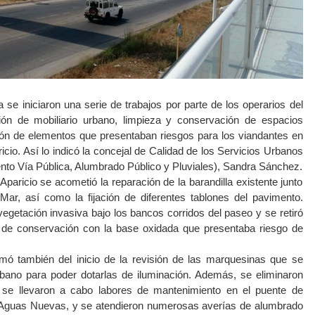
se iniciaron una serie de trabajos por parte de los operarios del
ión de mobiliario urbano, limpieza y conservación de espacios
ión de elementos que presentaban riesgos para los viandantes en
cio. Así lo indicó la concejal de Calidad de los Servicios Urbanos
nto Vía Pública, Alumbrado Público y Pluviales), Sandra Sánchez.
paricio se acometió la reparación de la barandilla existente junto
r, así como la fijación de diferentes tablones del pavimento.
getación invasiva bajo los bancos corridos del paseo y se retiró
 de conservación con la base oxidada que presentaba riesgo de
ormó también del inicio de la revisión de las marquesinas que se
rbano para poder dotarlas de iluminación. Además, se eliminaron
y se llevaron a cabo labores de mantenimiento en el puente de
n Aguas Nuevas, y se atendieron numerosas averías de alumbrado