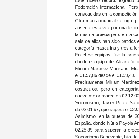
Este nuevo récord, logrado p
Federación Internacional. Per
conseguidas en la competición.
Otra marca mundial se logró p
ausente esta vez por una lesió
la misma prueba pero en la cat
seis de ellos han sido batidos
categoría masculina y tres a fe
En el de equipos, fue la prue
donde el equipo del Alcarreño
Miriam Martínez Manzano, Elsa
el 01.57,86 desde el 01.59,49.
Precisamente, Miriam Martíne
obstáculos, pero en categoría
nueva mejor marca en 02.12.00
Socorrismo, Javier Pérez Sánc
de 02.01,97, que supera el 02.02
Asimismo, en la prueba de 20
España, donde Nùria Payola Ang
02.25,89 para superar la prec
Socorrismo Benavente, hizo lo p