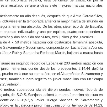
or un socorrista español, está pendiente de validación por la
o este resultado se une a otras siete mejores marcas nacionales
rácticamente un año después, después de que Antía García Silva,
n, obtuviese en la temporada anterior la mejor marca del mundo en
egoría femenina absoluta. De los otros siete récords de España,
 en pruebas individuales y uno por equipos, cuatro corresponden a
menina y dos han sido absolutos, tres juniors y dos juveniles.
ba de 4 x 50 metros natación con obstáculos femenina absoluta,
 de Salvamento y Socorrismo, compuesto por Lucía Juana Alonso,
 López Ruiz y Samantha Redondo Martín, bajaron la marca hasta
z sumó un segundo récord de España en 200 metros natación con
 junior femenina, donde desde los precedentes 2.14,44 dejó la
, prueba en la que su compañero en el Alcarreño de Salvamento y
hez, también superó registro en junior masculino con un tiempo
,25 anterior.
0 metros supersocorrista se dieron sendos nuevos récords de
lada, del S.O.S. Santjoan, colocó la marca femenina absoluta en
edente de 02.26,57, y Javier Huerga Sánchez, del Salvamento y
ropio en la categoría junior masculina con un tiempo de 02.14,23,