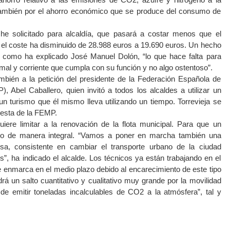
también por el ahorro económico que se produce del consumo de
he solicitado para alcaldía, que pasará a costar menos que el
, el coste ha disminuido de 28.988 euros a 19.690 euros. Un hecho
y como ha explicado José Manuel Dolón, “lo que hace falta para
mal y corriente que cumpla con su función y no algo ostentoso”.
mbién a la petición del presidente de la Federación Española de
, Abel Caballero, quien invitó a todos los alcaldes a utilizar un
un turismo que él mismo lleva utilizando un tiempo. Torrevieja se
esta de la FEMP.
iere limitar a la renovación de la flota municipal. Para que un
lo de manera integral. “Vamos a poner en marcha también una
sa, consistente en cambiar el transporte urbano de la ciudad
s”, ha indicado el alcalde. Los técnicos ya están trabajando en el
se enmarca en el medio plazo debido al encarecimiento de este tipo
á un salto cuantitativo y cualitativo muy grande por la movilidad
de emitir toneladas incalculables de CO2 a la atmósfera”, tal y