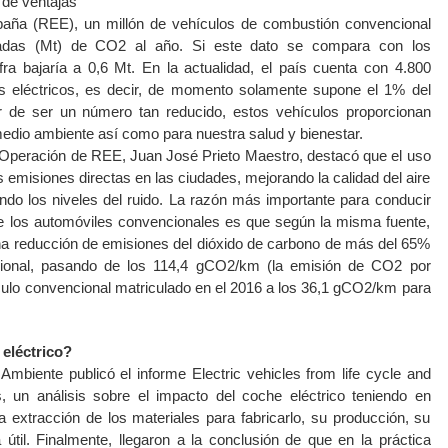
 de ventajas
paña (REE), un millón de vehículos de combustión convencional
ladas (Mt) de CO2 al año. Si este dato se compara con los
ifra bajaría a 0,6 Mt. En la actualidad, el país cuenta con 4.800
s eléctricos, es decir, de momento solamente supone el 1% del
ar de ser un número tan reducido, estos vehículos proporcionan
edio ambiente así como para nuestra salud y bienestar.
la Operación de REE, Juan José Prieto Maestro, destacó que el uso
as emisiones directas en las ciudades, mejorando la calidad del aire
do los niveles del ruido. La razón más importante para conducir
de los automóviles convencionales es que según la misma fuente,
una reducción de emisiones del dióxido de carbono de más del 65%
ional, pasando de los 114,4 gCO2/km (la emisión de CO2 por
ículo convencional matriculado en el 2016 a los 36,1 gCO2/km para
eléctrico?
biente publicó el informe Electric vehicles from life cycle and
, un análisis sobre el impacto del coche eléctrico teniendo en
a extracción de los materiales para fabricarlo, su producción, su
 útil. Finalmente, llegaron a la conclusión de que en la práctica