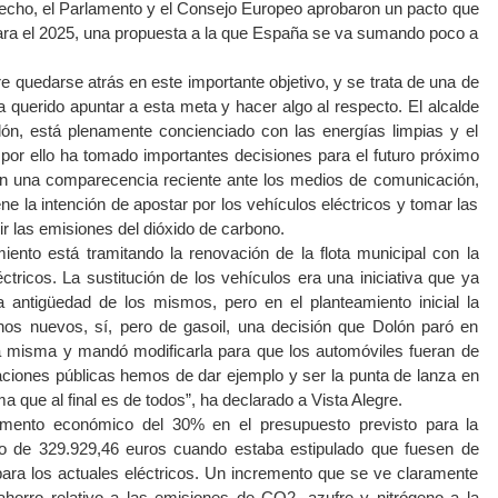
hecho, el Parlamento y el Consejo Europeo aprobaron un pacto que
ara el 2025, una propuesta a la que España se va sumando poco a
re quedarse atrás en este importante objetivo, y se trata de una de
 querido apuntar a esta meta y hacer algo al respecto. El alcalde
ón, está plenamente concienciado con las energías limpias y el
por ello ha tomado importantes decisiones para el futuro próximo
 En una comparecencia reciente ante los medios de comunicación,
ne la intención de apostar por los vehículos eléctricos y tomar las
r las emisiones del dióxido de carbono.
ento está tramitando la renovación de la flota municipal con la
ctricos. La sustitución de los vehículos era una iniciativa que ya
 antigüedad de los mismos, pero en el planteamiento inicial la
unos nuevos, sí, pero de gasoil, una decisión que Dolón paró en
a misma y mandó modificarla para que los automóviles fueran de
raciones públicas hemos de dar ejemplo y ser la punta de lanza en
a que al final es de todos”, ha declarado a Vista Alegre.
mento económico del 30% en el presupuesto previsto para la
do de 329.929,46 euros cuando estaba estipulado que fuesen de
para los actuales eléctricos. Un incremento que se ve claramente
ahorro relativo a las emisiones de CO2, azufre y nitrógeno a la