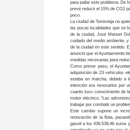
para paliar este problema. De 
prevé reducir el 15% de CO2 p
poco.
La ciudad de Torrevieja no quie
las pocas localidades que se ha
de la ciudad, José Manuel Dol
cuidado del medio ambiente, y 
de la ciudad en este sentido.
anunció que el Ayuntamiento tie
medidas necesarias para reduci
Como primer paso, el Ayuntami
adquisición de 23 vehículos elé
estaba en marcha, debido a la
intención era renovarlos por 
cuanto tuvo conocimiento de l
motor eléctrico. “Las administ
trabajar por combatir un problem
Este cambio supone un incre
renovación de la flota, pasan
gasoil a los 436.538,46 euros 
amortizado ya no solo por el 