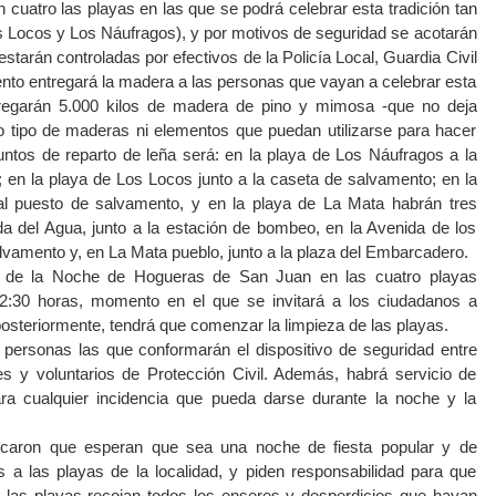
 cuatro las playas en las que se podrá celebrar esta tradición tan
os Locos y Los Náufragos), y por motivos de seguridad se acotarán
tarán controladas por efectivos de la Policía Local, Guardia Civil
ento entregará la madera a las personas que vayan a celebrar esta
ntregarán 5.000 kilos de madera de pino y mimosa -que no deja
ro tipo de maderas ni elementos que puedan utilizarse para hacer
ntos de reparto de leña será: en la playa de Los Náufragos a la
; en la playa de Los Locos junto a la caseta de salvamento; en la
al puesto de salvamento, y en la playa de La Mata habrán tres
da del Agua, junto a la estación de bombeo, en la Avenida de los
lvamento y, en La Mata pueblo, junto a la plaza del Embarcadero.
ón de la Noche de Hogueras de San Juan en las cuatro playas
 2:30 horas, momento en el que se invitará a los ciudadanos a
, posteriormente, tendrá que comenzar la limpieza de las playas.
 personas las que conformarán el dispositivo de seguridad entre
iles y voluntarios de Protección Civil. Además, habrá servicio de
 cualquier incidencia que pueda darse durante la noche y la
ndicaron que esperan que sea una noche de fiesta popular y de
es a las playas de la localidad, y piden responsabilidad para que
las playas recojan todos los enseres y desperdicios que hayan