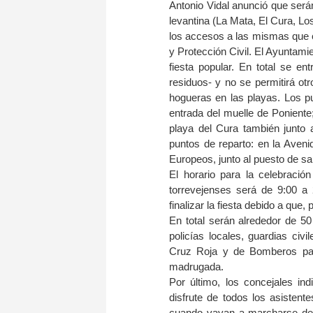
Antonio Vidal anunció que serán
levantina (La Mata, El Cura, L
los accesos a las mismas que es
y Protección Civil. El Ayuntami
fiesta popular. En total se e
residuos- y no se permitirá ot
hogueras en las playas. Los pu
entrada del muelle de Poniente
playa del Cura también junto 
puntos de reparto: en la Aveni
Europeos, junto al puesto de sa
El horario para la celebraci
torrevejenses será de 9:00 a
finalizar la fiesta debido a que
En total serán alrededor de 50
policías locales, guardias civ
Cruz Roja y de Bomberos para
madrugada.
Por último, los concejales i
disfrute de todos los asistent
cuando vayan a marcharse de 