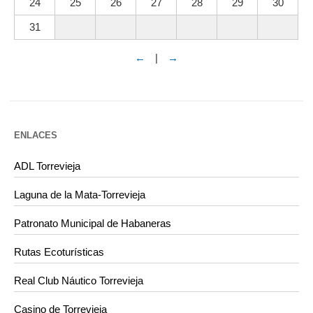
24
25
26
27
28
29
30
31
←
|
→
ENLACES
ADL Torrevieja
Laguna de la Mata-Torrevieja
Patronato Municipal de Habaneras
Rutas Ecoturísticas
Real Club Náutico Torrevieja
Casino de Torrevieja