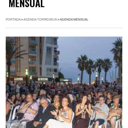
MENSUAL
PORTADA
»
AGENDA TORREVIEJA
»
AGENDA MENSUAL