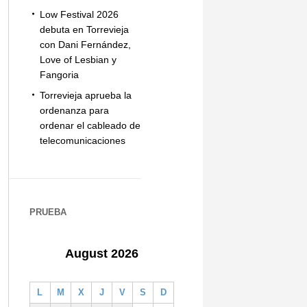
Low Festival 2026
debuta en Torrevieja
con Dani Fernández,
Love of Lesbian y
Fangoria
Torrevieja aprueba la
ordenanza para
ordenar el cableado de
telecomunicaciones
PRUEBA
August 2026
L
M
X
J
V
S
D