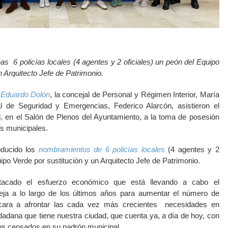
 6 policías locales (4 agentes y 2 oficiales) un peón del Equipo
n Arquitecto Jefe de Patrimonio.
, Eduardo Dolón
, la concejal de Personal y Régimen Interior, María
l de Seguridad y Emergencias, Federico Alarcón, asistieron el
l, en el Salón de Plenos del Ayuntamiento, a la toma de posesión
s municipales.
oducido los
nombramientos de 6 policías locales
(4 agentes y 2
uipo Verde por sustitución y un Arquitecto Jefe de Patrimonio.
acado el esfuerzo económico que está llevando a cabo el
eja a lo largo de los últimos años para aumentar el número de
 cara a afrontar las cada vez más crecientes necesidades en
dadana que tiene nuestra ciudad, que cuenta ya, a día de hoy, con
es censados en su padrón municipal.