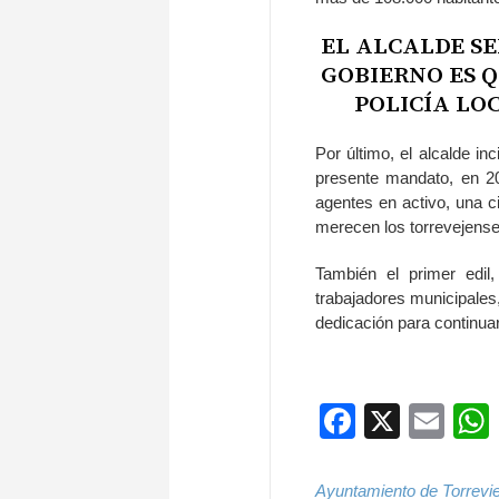
EL ALCALDE SE
GOBIERNO ES Q
POLICÍA LOC
Por último, el alcalde in
presente mandato, en 202
agentes en activo, una c
merecen los torrevejenses
También el primer edil
trabajadores municipales,
dedicación para continuar
Faceboo
X
Ema
Ayuntamiento de Torrevie