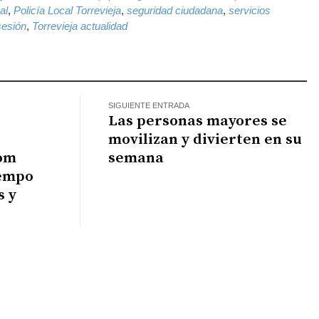
al
,
Policía Local Torrevieja
,
seguridad ciudadana
,
servicios
sesión
,
Torrevieja actualidad
SIGUIENTE ENTRADA
Las personas mayores se
movilizan y divierten en su
com
semana
iempo
s y