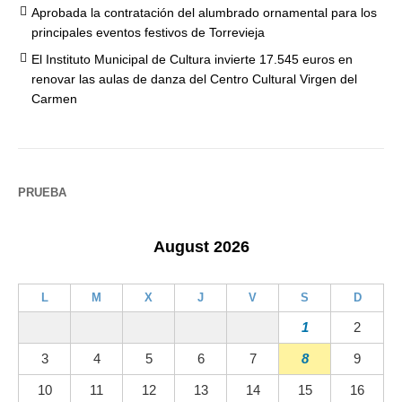
Aprobada la contratación del alumbrado ornamental para los
principales eventos festivos de Torrevieja
El Instituto Municipal de Cultura invierte 17.545 euros en
renovar las aulas de danza del Centro Cultural Virgen del
Carmen
PRUEBA
August 2026
L
M
X
J
V
S
D
1
2
3
4
5
6
7
8
9
10
11
12
13
14
15
16