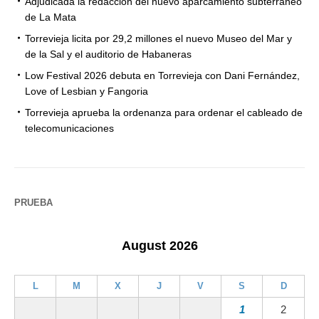
Adjudicada la redacción del nuevo aparcamiento subterráneo
de La Mata
Torrevieja licita por 29,2 millones el nuevo Museo del Mar y
de la Sal y el auditorio de Habaneras
Low Festival 2026 debuta en Torrevieja con Dani Fernández,
Love of Lesbian y Fangoria
Torrevieja aprueba la ordenanza para ordenar el cableado de
telecomunicaciones
PRUEBA
August 2026
L
M
X
J
V
S
D
1
2