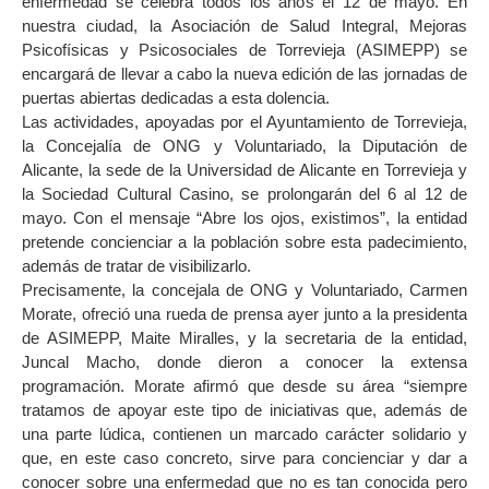
enfermedad se celebra todos los años el 12 de mayo. En
nuestra ciudad, la Asociación de Salud Integral, Mejoras
Psicofísicas y Psicosociales de Torrevieja (ASIMEPP) se
encargará de llevar a cabo la nueva edición de las jornadas de
puertas abiertas dedicadas a esta dolencia.
Las actividades, apoyadas por el Ayuntamiento de Torrevieja,
la Concejalía de ONG y Voluntariado, la Diputación de
Alicante, la sede de la Universidad de Alicante en Torrevieja y
la Sociedad Cultural Casino, se prolongarán del 6 al 12 de
mayo. Con el mensaje “Abre los ojos, existimos”, la entidad
pretende concienciar a la población sobre esta padecimiento,
además de tratar de visibilizarlo.
Precisamente, la concejala de ONG y Voluntariado, Carmen
Morate, ofreció una rueda de prensa ayer junto a la presidenta
de ASIMEPP, Maite Miralles, y la secretaria de la entidad,
Juncal Macho, donde dieron a conocer la extensa
programación. Morate afirmó que desde su área “siempre
tratamos de apoyar este tipo de iniciativas que, además de
una parte lúdica, contienen un marcado carácter solidario y
que, en este caso concreto, sirve para concienciar y dar a
conocer sobre una enfermedad que no es tan conocida pero