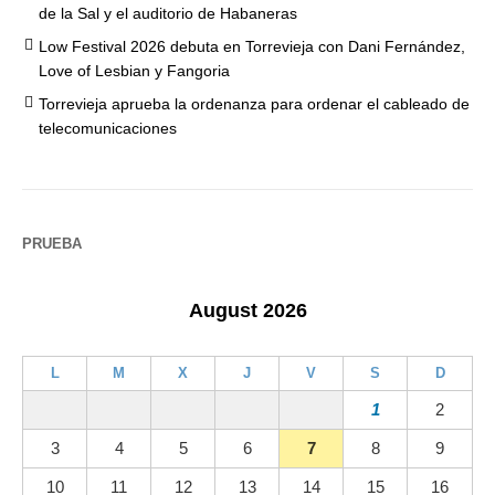
de la Sal y el auditorio de Habaneras
Low Festival 2026 debuta en Torrevieja con Dani Fernández,
Love of Lesbian y Fangoria
Torrevieja aprueba la ordenanza para ordenar el cableado de
telecomunicaciones
PRUEBA
August 2026
L
M
X
J
V
S
D
1
2
3
4
5
6
7
8
9
10
11
12
13
14
15
16