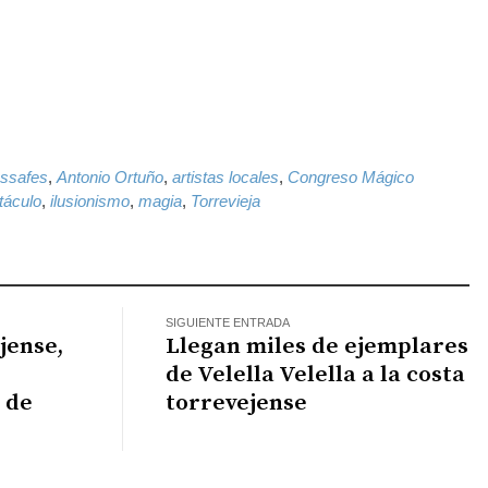
k
il
WhatsApp
ssafes
,
Antonio Ortuño
,
artistas locales
,
Congreso Mágico
táculo
,
ilusionismo
,
magia
,
Torrevieja
SIGUIENTE ENTRADA
jense,
Llegan miles de ejemplares
de Velella Velella a la costa
 de
torrevejense