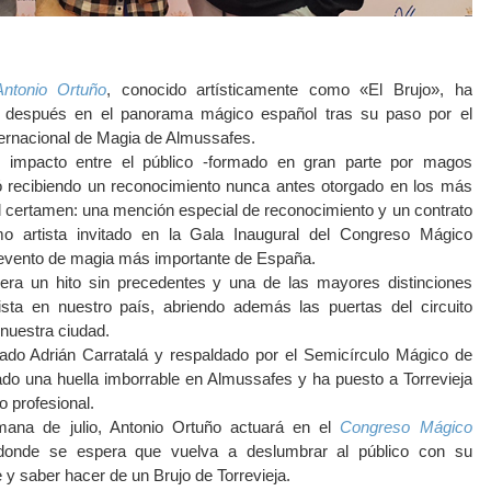
ntonio Ortuño
, conocido artísticamente como «El Brujo», ha
 después en el panorama mágico español tras su paso por el
ternacional de Magia de Almussafes.
l impacto entre el público -formado en gran parte por magos
ó recibiendo un reconocimiento nunca antes otorgado en los más
el certamen: una mención especial de reconocimiento y un contrato
mo artista invitado en la Gala Inaugural del Congreso Mágico
 evento de magia más importante de España.
era un hito sin precedentes y una de las mayores distinciones
nista en nuestro país, abriendo además las puertas del circuito
 nuestra ciudad.
ado Adrián Carratalá y respaldado por el Semicírculo Mágico de
ado una huella imborrable en Almussafes y ha puesto a Torrevieja
o profesional.
ana de julio, Antonio Ortuño actuará en el
Congreso Mágico
donde se espera que vuelva a deslumbrar al público con su
te y saber hacer de un Brujo de Torrevieja.