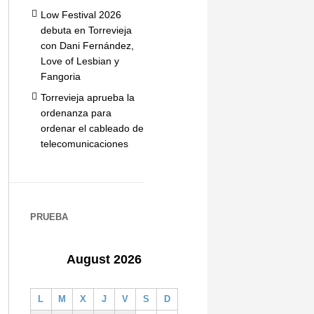
Low Festival 2026
debuta en Torrevieja
con Dani Fernández,
Love of Lesbian y
Fangoria
Torrevieja aprueba la
ordenanza para
ordenar el cableado de
telecomunicaciones
PRUEBA
August 2026
L
M
X
J
V
S
D