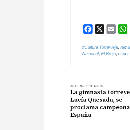
Faceboo
X
Ema
#Cultura Torrevieja
,
Almu
Nacional
,
El Brujo
,
espec
ANTERIOR ENTRADA
La gimnasta torreve
Lucía Quesada, se
proclama campeona
España