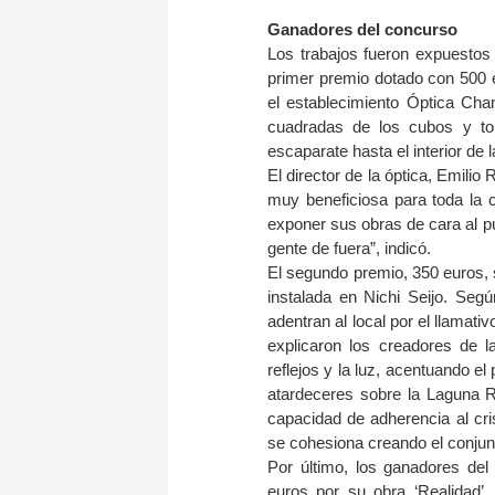
Ganadores del concurso
Los trabajos fueron expuestos
primer premio dotado con 500 e
el establecimiento Óptica Cha
cuadradas de los cubos y to
escaparate hasta el interior de l
El director de la óptica, Emilio 
muy beneficiosa para toda la c
exponer sus obras de cara al pú
gente de fuera”, indicó.
El segundo premio, 350 euros, 
instalada en Nichi Seijo. Seg
adentran al local por el llamat
explicaron los creadores de l
reflejos y la luz, acentuando el
atardeceres sobre la Laguna Ro
capacidad de adherencia al cri
se cohesiona creando el conjunt
Por último, los ganadores del
euros por su obra ‘Realidad’.