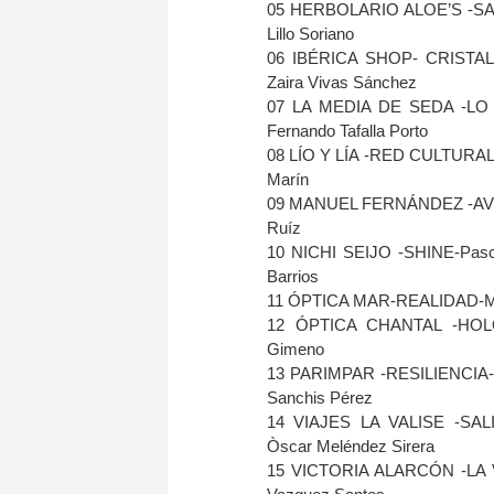
05 HERBOLARIO ALOE’S -SAL 
Lillo Soriano
06 IBÉRICA SHOP- CRISTAL&Z
Zaira Vivas Sánchez
07 LA MEDIA DE SEDA -LO OC
Fernando Tafalla Porto
08 LÍO Y LÍA -RED CULTURAL-M
Marín
09 MANUEL FERNÁNDEZ -AVIFA
Ruíz
10 NICHI SEIJO -SHINE-Pascu
Barrios
11 ÓPTICA MAR-REALIDAD-Melan
12 ÓPTICA CHANTAL -HOLO-N
Gimeno
13 PARIMPAR -RESILIENCIA-Án
Sanchis Pérez
14 VIAJES LA VALISE -SALIN
Òscar Meléndez Sirera
15 VICTORIA ALARCÓN -LA VU