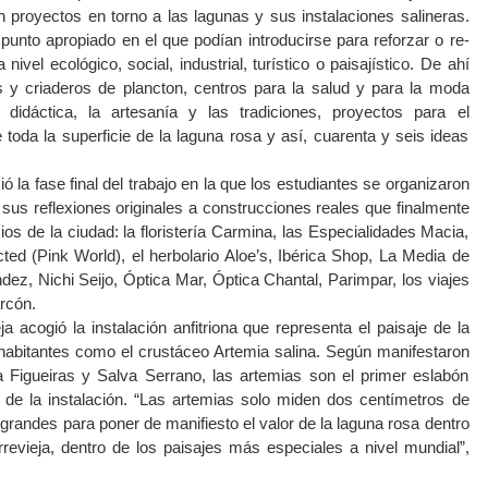
n proyectos en torno a las lagunas y sus instalaciones salineras.
unto apropiado en el que podían introducirse para reforzar o re-
nivel ecológico, social, industrial, turístico o paisajístico. De ahí
s y criaderos de plancton, centros para la salud y para la moda
 didáctica, la artesanía y las tradiciones, proyectos para el
toda la superficie de la laguna rosa y así, cuarenta y seis ideas
ió la fase final del trabajo en la que los estudiantes se organizaron
sus reflexiones originales a construcciones reales que finalmente
os de la ciudad: la floristería Carmina, las Especialidades Macia,
ted (Pink World), el herbolario Aloe’s, Ibérica Shop, La Media de
ez, Nichi Seijo, Óptica Mar, Óptica Chantal, Parimpar, los viajes
arcón.
 acogió la instalación anfitriona que representa el paisaje de la
bitantes como el crustáceo Artemia salina. Según manifestaron
a Figueiras y Salva Serrano, las artemias son el primer eslabón
 de la instalación. “Las artemias solo miden dos centímetros de
grandes para poner de manifiesto el valor de la laguna rosa dentro
orrevieja, dentro de los paisajes más especiales a nivel mundial”,