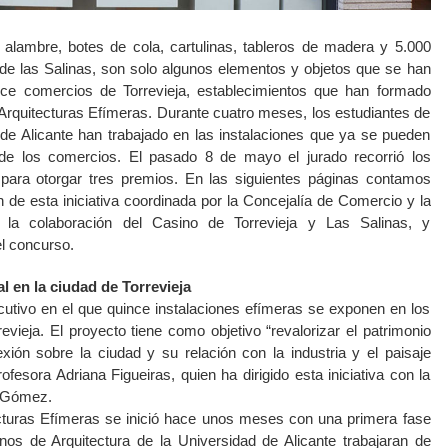
e alambre, botes de cola, cartulinas, tableros de madera y 5.000
 de las Salinas, son solo algunos elementos y objetos que se han
ince comercios de Torrevieja, establecimientos que han formado
 Arquitecturas Efímeras. Durante cuatro meses, los estudiantes de
 de Alicante han trabajado en las instalaciones que ya se pueden
de los comercios. El pasado 8 de mayo el jurado recorrió los
s para otorgar tres premios. En las siguientes páginas contamos
 de esta iniciativa coordinada por la Concejalía de Comercio y la
n la colaboración del Casino de Torrevieja y Las Salinas, y
l concurso.
l en la ciudad de Torrevieja
utivo en el que quince instalaciones efímeras se exponen en los
vieja. El proyecto tiene como objetivo “revalorizar el patrimonio
xión sobre la ciudad y su relación con la industria y el paisaje
ofesora Adriana Figueiras, quien ha dirigido esta iniciativa con la
a Gómez.
cturas Efímeras se inició hace unos meses con una primera fase
os de Arquitectura de la Universidad de Alicante trabajaran de