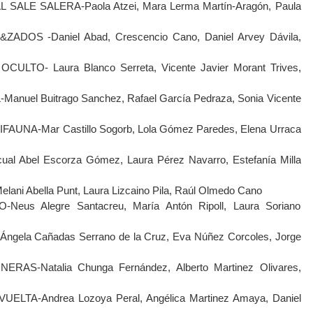
SALE SALERA-Paola Atzei, Mara Lerma Martín-Aragón, Paula
ADOS -Daniel Abad, Crescencio Cano, Daniel Arvey Dávila,
ULTO- Laura Blanco Serreta, Vicente Javier Morant Trives,
anuel Buitrago Sanchez, Rafael García Pedraza, Sonia Vicente
UNA-Mar Castillo Sogorb, Lola Gómez Paredes, Elena Urraca
al Abel Escorza Gómez, Laura Pérez Navarro, Estefanía Milla
i Abella Punt, Laura Lizcaino Pila, Raúl Olmedo Cano
eus Alegre Santacreu, María Antón Ripoll, Laura Soriano
gela Cañadas Serrano de la Cruz, Eva Núñez Corcoles, Jorge
ERAS-Natalia Chunga Fernández, Alberto Martinez Olivares,
ELTA-Andrea Lozoya Peral, Angélica Martinez Amaya, Daniel