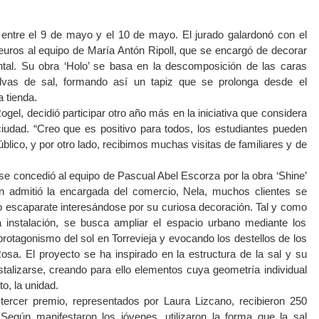
 entre el 9 de mayo y el 10 de mayo. El jurado galardonó con el
uros al equipo de María Antón Ripoll, que se encargó de decorar
ntal. Su obra ‘Holo’ se basa en la descomposición de las caras
lvas de sal, formando así un tapiz que se prolonga desde el
a tienda.
Rogel, decidió participar otro año más en la iniciativa que considera
iudad. “Creo que es positivo para todos, los estudiantes pueden
blico, y por otro lado, recibimos muchas visitas de familiares y de
se concedió al equipo de Pascual Abel Escorza por la obra ‘Shine’
ún admitió la encargada del comercio, Nela, muchos clientes se
ivo escaparate interesándose por su curiosa decoración. Tal y como
a instalación, se busca ampliar el espacio urbano mediante los
 protagonismo del sol en Torrevieja y evocando los destellos de los
sa. El proyecto se ha inspirado en la estructura de la sal y su
stalizarse, creando para ello elementos cuya geometría individual
o, la unidad.
 tercer premio, representados por Laura Lizcano, recibieron 250
 Según manifestaron los jóvenes, utilizaron la forma que la sal