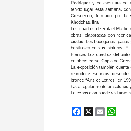
Rodríguez y de escultura de 
tenido lugar esta semana, con
Crescendo, formado por la 
Khodzhatullina.
Los cuadros de Rafael Martín m
obras, elaboradas con técnicas
ciudad. Los bodegones, patios
habituales en sus pinturas. E
Francia. Los cuadros del pintor
en obras como ‘Copia de Greco
La exposición también cuenta c
reproduce escorzos, desnudos 
bronce “Arts et Lettres” en 1
hace regularmente en salones y
La exposición puede visitarse h
Facebook
X
Email
Wh