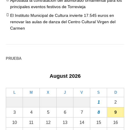
Aprobada la contratación del alumbrado ornamental para los
principales eventos festivos de Torrevieja
El Instituto Municipal de Cultura invierte 17.545 euros en
renovar las aulas de danza del Centro Cultural Virgen del
Carmen
PRUEBA
August 2026
L
M
X
J
V
S
D
1
2
3
4
5
6
7
8
9
10
11
12
13
14
15
16