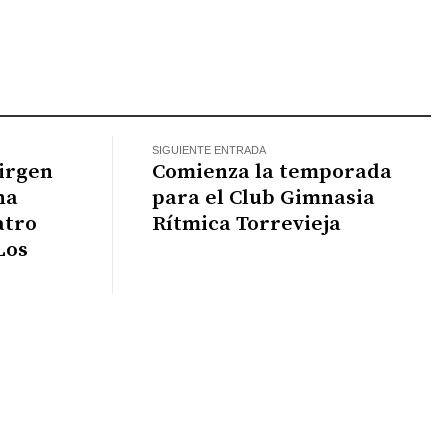
k
il
WhatsApp
SIGUIENTE ENTRADA
Virgen
Comienza la temporada
na
para el Club Gimnasia
atro
Rítmica Torrevieja
Los