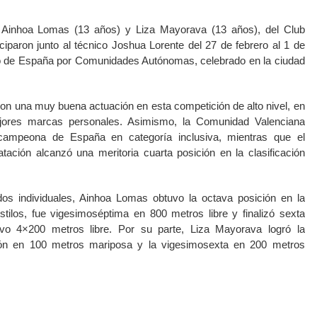
 Ainhoa Lomas (13 años) y Liza Mayorava (13 años), del Club
iciparon junto al técnico Joshua Lorente del 27 de febrero al 1 de
 de España por Comunidades Autónomas, celebrado en la ciudad
on una muy buena actuación en esta competición de alto nivel, en
jores marcas personales. Asimismo, la Comunidad Valenciana
campeona de España en categoría inclusiva, mientras que el
ación alcanzó una meritoria cuarta posición en la clasificación
dos individuales, Ainhoa Lomas obtuvo la octava posición en la
tilos, fue vigesimoséptima en 800 metros libre y finalizó sexta
evo 4×200 metros libre. Por su parte, Liza Mayorava logró la
ón en 100 metros mariposa y la vigesimosexta en 200 metros