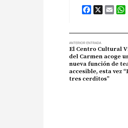
Faceboo
X
Ema
ANTERIOR ENTRADA
El Centro Cultural 
del Carmen acoge u
nueva función de te
accesible, esta vez “
tres cerditos”