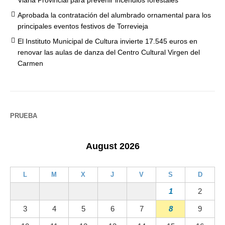
Viaria Provincial para prevenir incendios forestales
Aprobada la contratación del alumbrado ornamental para los
principales eventos festivos de Torrevieja
El Instituto Municipal de Cultura invierte 17.545 euros en
renovar las aulas de danza del Centro Cultural Virgen del
Carmen
PRUEBA
August 2026
L
M
X
J
V
S
D
1
2
3
4
5
6
7
8
9