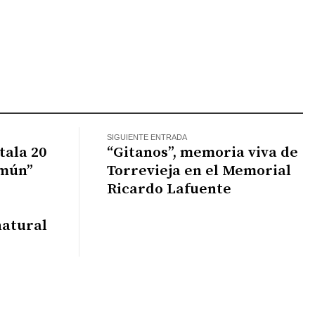
k
il
WhatsApp
SIGUIENTE ENTRADA
tala 20
“Gitanos”, memoria viva de
omún”
Torrevieja en el Memorial
Ricardo Lafuente
natural