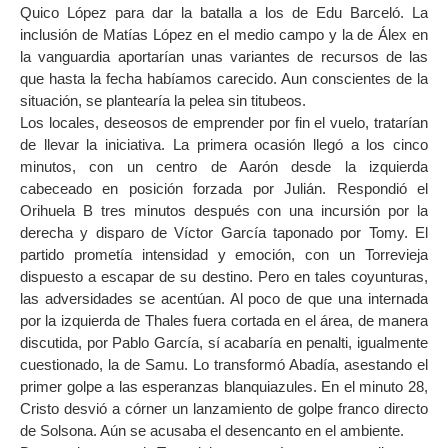
Quico López para dar la batalla a los de Edu Barceló. La
inclusión de Matías López en el medio campo y la de Álex en
la vanguardia aportarían unas variantes de recursos de las
que hasta la fecha habíamos carecido. Aun conscientes de la
situación, se plantearía la pelea sin titubeos.
Los locales, deseosos de emprender por fin el vuelo, tratarían
de llevar la iniciativa. La primera ocasión llegó a los cinco
minutos, con un centro de Aarón desde la izquierda
cabeceado en posición forzada por Julián. Respondió el
Orihuela B tres minutos después con una incursión por la
derecha y disparo de Víctor García taponado por Tomy. El
partido prometía intensidad y emoción, con un Torrevieja
dispuesto a escapar de su destino. Pero en tales coyunturas,
las adversidades se acentúan. Al poco de que una internada
por la izquierda de Thales fuera cortada en el área, de manera
discutida, por Pablo García, sí acabaría en penalti, igualmente
cuestionado, la de Samu. Lo transformó Abadía, asestando el
primer golpe a las esperanzas blanquiazules. En el minuto 28,
Cristo desvió a córner un lanzamiento de golpe franco directo
de Solsona. Aún se acusaba el desencanto en el ambiente.