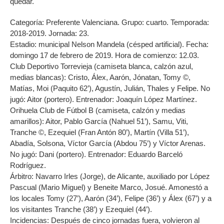
quedar.
Categoría: Preferente Valenciana. Grupo: cuarto. Temporada:
2018-2019. Jornada: 23.
Estadio: municipal Nelson Mandela (césped artificial). Fecha:
domingo 17 de febrero de 2019. Hora de comienzo: 12.03.
Club Deportivo Torrevieja (camiseta blanca, calzón azul,
medias blancas): Cristo, Álex, Aarón, Jónatan, Tomy ©,
Matías, Moi (Paquito 62’), Agustín, Julián, Thales y Felipe. No
jugó: Aitor (portero). Entrenador: Joaquín López Martínez.
Orihuela Club de Fútbol B (camiseta, calzón y medias
amarillos): Aitor, Pablo García (Nahuel 51’), Samu, Viti,
Tranche ©, Ezequiel (Fran Antón 80’), Martín (Villa 51’),
Abadía, Solsona, Víctor García (Abdou 75’) y Víctor Arenas.
No jugó: Dani (portero). Entrenador: Eduardo Barceló
Rodríguez.
Árbitro: Navarro Irles (Jorge), de Alicante, auxiliado por López
Pascual (Mario Miguel) y Beneite Marco, Josué. Amonestó a
los locales Tomy (27’), Aarón (34’), Felipe (36’) y Álex (67’) y a
los visitantes Tranche (38’) y Ezequiel (44’).
Incidencias: Después de cinco jornadas fuera, volvieron al