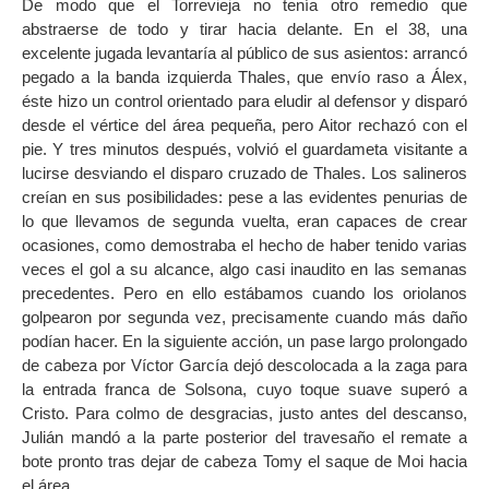
De modo que el Torrevieja no tenía otro remedio que
abstraerse de todo y tirar hacia delante. En el 38, una
excelente jugada levantaría al público de sus asientos: arrancó
pegado a la banda izquierda Thales, que envío raso a Álex,
éste hizo un control orientado para eludir al defensor y disparó
desde el vértice del área pequeña, pero Aitor rechazó con el
pie. Y tres minutos después, volvió el guardameta visitante a
lucirse desviando el disparo cruzado de Thales. Los salineros
creían en sus posibilidades: pese a las evidentes penurias de
lo que llevamos de segunda vuelta, eran capaces de crear
ocasiones, como demostraba el hecho de haber tenido varias
veces el gol a su alcance, algo casi inaudito en las semanas
precedentes. Pero en ello estábamos cuando los oriolanos
golpearon por segunda vez, precisamente cuando más daño
podían hacer. En la siguiente acción, un pase largo prolongado
de cabeza por Víctor García dejó descolocada a la zaga para
la entrada franca de Solsona, cuyo toque suave superó a
Cristo. Para colmo de desgracias, justo antes del descanso,
Julián mandó a la parte posterior del travesaño el remate a
bote pronto tras dejar de cabeza Tomy el saque de Moi hacia
el área.