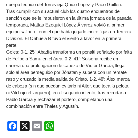
cuerpo técnico del Torrevieja Quico López y Paco Guillén.
Tras cumplir con su actual club los cuatro encuentros de
sanción que se le impusieron en la última jornada de la pasada
temporada, Matías Ezequiel López Álvarez volvió al primer
equipo salinero, con el que había jugado cinco ligas en Tercera
División. El Orihuela B tuvo el viento a favor en la primera
parte.
Goles: 0-1, 25’: Abadía transforma un penalti señalado por falta
de Felipe a Samu en el área. 0-2, 41’: Solsona recibe en
carrera una prolongación de cabeza de Víctor García, llega
solo al área perseguido por Jónatan y supera con un remate
raso y cruzado la media salida de Cristo. 1-2, 48’: Álex marca
de cabeza (sin que puedan evitarlo ni Aitor, que toca la pelota,
ni Viti bajo el larguero), en el segundo intento, tras recortar a
Pablo García y rechazar el portero, completando una
combinación entre Thales y Agustín.
Facebook
X
Email
WhatsApp