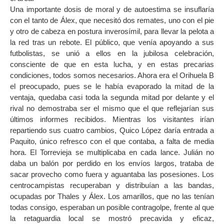
Una importante dosis de moral y de autoestima se insuflaría
con el tanto de Álex, que necesitó dos remates, uno con el pie
y otro de cabeza en postura inverosímil, para llevar la pelota a
la red tras un rebote. El público, que venía apoyando a sus
futbolistas, se unió a ellos en la jubilosa celebración,
consciente de que en esta lucha, y en estas precarias
condiciones, todos somos necesarios. Ahora era el Orihuela B
el preocupado, pues se le había evaporado la mitad de la
ventaja, quedaba casi toda la segunda mitad por delante y el
rival no demostraba ser el mismo que el que reflejarían sus
últimos informes recibidos. Mientras los visitantes irían
repartiendo sus cuatro cambios, Quico López daría entrada a
Paquito, único refresco con el que contaba, a falta de media
hora. El Torrevieja se multiplicaba en cada lance. Julián no
daba un balón por perdido en los envíos largos, trataba de
sacar provecho como fuera y aguantaba las posesiones. Los
centrocampistas recuperaban y distribuían a las bandas,
ocupadas por Thales y Álex. Los amarillos, que no las tenían
todas consigo, esperaban un posible contragolpe, frente al que
la retaguardia local se mostró precavida y eficaz,