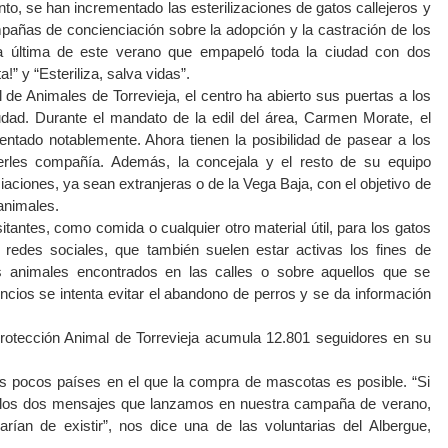
o, se han incrementado las esterilizaciones de gatos callejeros y
añas de concienciación sobre la adopción y la castración de los
a última de este verano que empapeló toda la ciudad con dos
” y “Esteriliza, salva vidas”.
de Animales de Torrevieja, el centro ha abierto sus puertas a los
udad. Durante el mandato de la edil del área, Carmen Morate, el
ntado notablemente. Ahora tienen la posibilidad de pasear a los
cerles compañía. Además, la concejala y el resto de su equipo
iaciones, ya sean extranjeras o de la Vega Baja, con el objetivo de
animales.
itantes, como comida o cualquier otro material útil, para los gatos
 redes sociales, que también suelen estar activas los fines de
 animales encontrados en las calles o sobre aquellos que se
cios se intenta evitar el abandono de perros y se da información
Protección Animal de Torrevieja acumula 12.801 seguidores en su
s pocos países en el que la compra de mascotas es posible. “Si
e los dos mensajes que lanzamos en nuestra campaña de verano,
rían de existir”, nos dice una de las voluntarias del Albergue,