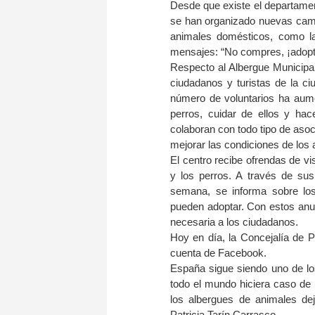
Desde que existe el departament
se han organizado nuevas camp
animales domésticos, como l
mensajes: “No compres, ¡adopta!
Respecto al Albergue Municipal 
ciudadanos y turistas de la ci
número de voluntarios ha aume
perros, cuidar de ellos y ha
colaboran con todo tipo de asoc
mejorar las condiciones de los 
El centro recibe ofrendas de vis
y los perros. A través de sus
semana, se informa sobre los
pueden adoptar. Con estos anun
necesaria a los ciudadanos.
Hoy en día, la Concejalía de 
cuenta de Facebook.
España sigue siendo uno de lo
todo el mundo hiciera caso d
los albergues de animales deja
Patricia Tarín Carrasco.