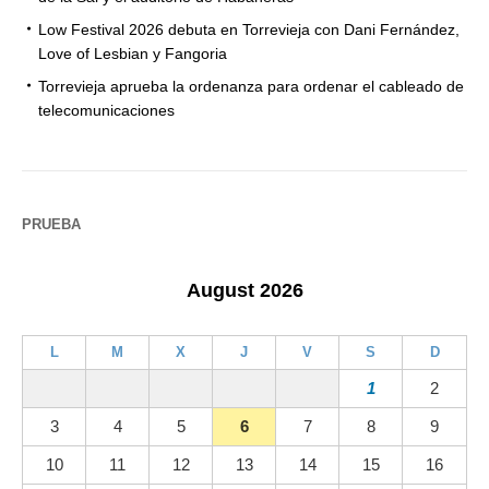
Low Festival 2026 debuta en Torrevieja con Dani Fernández,
Love of Lesbian y Fangoria
Torrevieja aprueba la ordenanza para ordenar el cableado de
telecomunicaciones
PRUEBA
August 2026
L
M
X
J
V
S
D
1
2
3
4
5
6
7
8
9
10
11
12
13
14
15
16