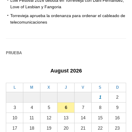
Low Festival 2026 debuta en Torrevieja con Dani Fernández,
Love of Lesbian y Fangoria
Torrevieja aprueba la ordenanza para ordenar el cableado de
telecomunicaciones
PRUEBA
August 2026
L
M
X
J
V
S
D
1
2
3
4
5
6
7
8
9
10
11
12
13
14
15
16
17
18
19
20
21
22
23