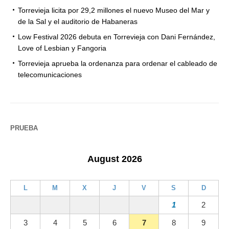
Torrevieja licita por 29,2 millones el nuevo Museo del Mar y
de la Sal y el auditorio de Habaneras
Low Festival 2026 debuta en Torrevieja con Dani Fernández,
Love of Lesbian y Fangoria
Torrevieja aprueba la ordenanza para ordenar el cableado de
telecomunicaciones
PRUEBA
August 2026
L
M
X
J
V
S
D
1
2
3
4
5
6
7
8
9