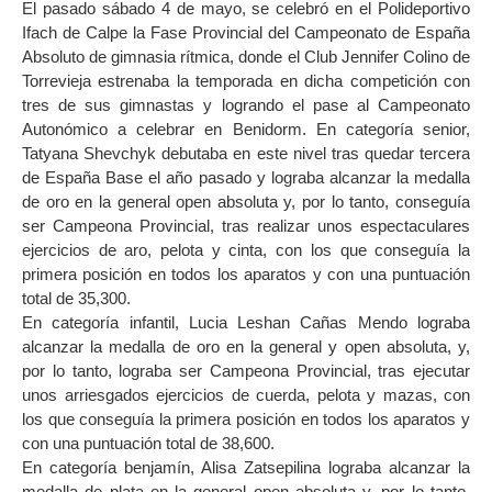
El pasado sábado 4 de mayo, se celebró en el Polideportivo
Ifach de Calpe la Fase Provincial del Campeonato de España
Absoluto de gimnasia rítmica, donde el Club Jennifer Colino de
Torrevieja estrenaba la temporada en dicha competición con
tres de sus gimnastas y logrando el pase al Campeonato
Autonómico a celebrar en Benidorm. En categoría senior,
Tatyana Shevchyk debutaba en este nivel tras quedar tercera
de España Base el año pasado y lograba alcanzar la medalla
de oro en la general open absoluta y, por lo tanto, conseguía
ser Campeona Provincial, tras realizar unos espectaculares
ejercicios de aro, pelota y cinta, con los que conseguía la
primera posición en todos los aparatos y con una puntuación
total de 35,300.
En categoría infantil, Lucia Leshan Cañas Mendo lograba
alcanzar la medalla de oro en la general y open absoluta, y,
por lo tanto, lograba ser Campeona Provincial, tras ejecutar
unos arriesgados ejercicios de cuerda, pelota y mazas, con
los que conseguía la primera posición en todos los aparatos y
con una puntuación total de 38,600.
En categoría benjamín, Alisa Zatsepilina lograba alcanzar la
medalla de plata en la general open absoluta y, por lo tanto,