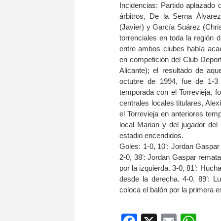
Incidencias: Partido aplazado 
árbitros, De la Serna Álvare
(Javier) y García Suárez (Chris
torrenciales en toda la región 
entre ambos clubes había aca
en competición del Club Deport
Alicante); el resultado de aq
octubre de 1994, fue de 1-3 
temporada con el Torrevieja, fo
centrales locales titulares, Al
el Torrevieja en anteriores te
local Marian y del jugador del
estadio encendidos.
Goles: 1-0, 10’: Jordan Gaspa
2-0, 38’: Jordan Gaspar remata
por la izquierda. 3-0, 81’: Hu
desde la derecha. 4-0, 89’: L
coloca el balón por la primera 