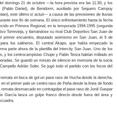
del domingo 21 de octubre —la hora prevista era las 11.30; y los
z (Pablo Daniel), de Benidorm, auxiliado por Sequero Campoy
tian), este último sí actuó— a causa de las previsiones de lluvias
durante ese fin de semana. El único enfrentamiento hasta la fecha
ecido en Primera Regional, en la temporada 1994-1995 (segunda
ivo Torrevieja, y llamándose su rival Club Deportivo San Juan de
uel primer encuentro, disputado asimismo en San Juan, el 9 de
para los salineros. El central Akapo, que había empezado la
rma parte ahora de la plantilla del Intercity San Juan. Uno de los
exis, y los centrocampistas Chupe y Pablo Tenza habían militado en
mporadas. Se guardó un minuto de silencio en memoria de la socia
 Campello Adrián Soler. Se jugó todo el partido con los focos del
r remata en boca de gol un pase raso de Hucha desde la derecha.
 en el primer palo un centro raso de Peña desde la línea de fondo
cha remata desmarcado en contragolpe el pase raso de Jordi Gaspar
uis García lanza un golpe franco directo desde fuera del área y
escuadra.