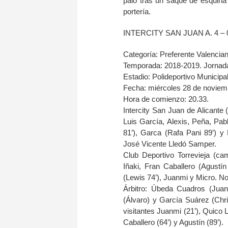
palo tras un saque de esquina 
portería.
INTERCITY SAN JUAN A. 4 – 
Categoría: Preferente Valencian
Temporada: 2018-2019. Jornada
Estadio: Polideportivo Municipal 
Fecha: miércoles 28 de noviem
Hora de comienzo: 20.33.
Intercity San Juan de Alicante
Luis García, Alexis, Peña, Pab
81’), Garca (Rafa Pani 89’) y
José Vicente Lledó Samper.
Club Deportivo Torrevieja (ca
Iñaki, Fran Caballero (Agustín
(Lewis 74’), Juanmi y Micro. No
Árbitro: Úbeda Cuadros (Juan
(Álvaro) y García Suárez (Chri
visitantes Juanmi (21’), Quico L
Caballero (64’) y Agustín (89’).