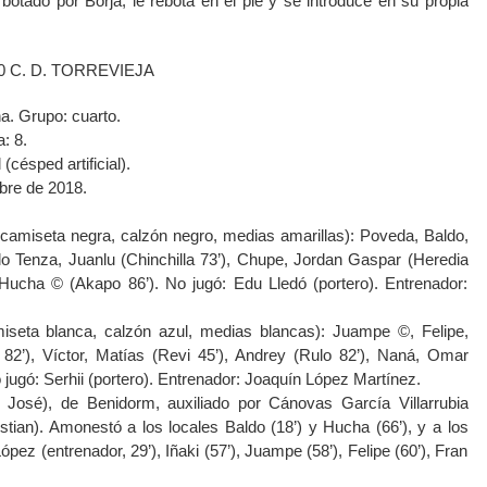
botado por Borja, le rebota en el pie y se introduce en su propia
0 C. D. TORREVIEJA
a. Grupo: cuarto.
: 8.
(césped artificial).
bre de 2018.
 (camiseta negra, calzón negro, medias amarillas): Poveda, Baldo,
lo Tenza, Juanlu (Chinchilla 73’), Chupe, Jordan Gaspar (Heredia
 Hucha © (Akapo 86’). No jugó: Edu Lledó (portero). Entrenador:
miseta blanca, calzón azul, medias blancas): Juampe ©, Felipe,
 82’), Víctor, Matías (Revi 45’), Andrey (Rulo 82’), Naná, Omar
 jugó: Serhii (portero). Entrenador: Joaquín López Martínez.
 José), de Benidorm, auxiliado por Cánovas García Villarrubia
stian). Amonestó a los locales Baldo (18’) y Hucha (66’), y a los
ópez (entrenador, 29’), Iñaki (57’), Juampe (58’), Felipe (60’), Fran