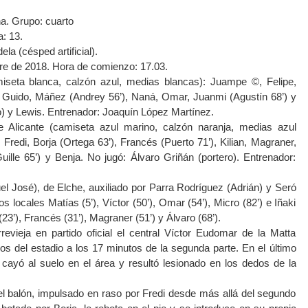
na. Grupo: cuarto
: 13.
la (césped artificial).
e de 2018. Hora de comienzo: 17.03.
miseta blanca, calzón azul, medias blancas): Juampe ©, Felipe,
’), Guido, Máñez (Andrey 56’), Naná, Omar, Juanmi (Agustín 68’) y
ro) y Lewis. Entrenador: Joaquín López Martínez.
e Alicante (camiseta azul marino, calzón naranja, medias azul
 Fredi, Borja (Ortega 63’), Francés (Puerto 71’), Kilian, Magraner,
ille 65’) y Benja. No jugó: Álvaro Griñán (portero). Entrenador:
l José), de Elche, auxiliado por Parra Rodríguez (Adrián) y Seró
 locales Matías (5’), Víctor (50’), Omar (54’), Micro (82’) e Iñaki
(23’), Francés (31’), Magraner (51’) y Álvaro (68’).
revieja en partido oficial el central Víctor Eudomar de la Matta
os del estadio a los 17 minutos de la segunda parte. En el último
 cayó al suelo en el área y resultó lesionado en los dedos de la
 el balón, impulsado en raso por Fredi desde más allá del segundo