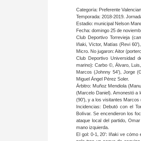
Categoría: Preferente Valencia
Temporada: 2018-2019. Jornada
Estadio: municipal Nelson Mande
Fecha: domingo 25 de noviembr
Club Deportivo Torrevieja (ca
Iñaki, Víctor, Matías (Revi 60
Micro. No jugaron: Aitor (porte
Club Deportivo Universidad d
marino): Carbo ©, Álvaro, Luis,
Marcos (Johnny 54’), Jorge (Gu
Miguel Ángel Pérez Soler.
Árbitro: Muñoz Mendiola (Manue
(Marcelo Daniel). Amonestó a los
(90’), y a los visitantes Marcos 
Incidencias: Debutó con el Tor
Bolívar. Se encendieron los foc
ataque local del partido, Omar
mano izquierda.
El gol: 0-1, 20’: Iñaki ve cómo