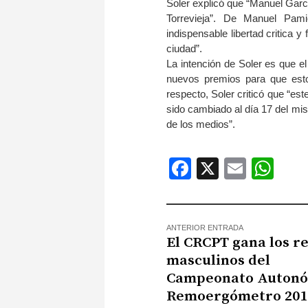
Soler explicó que “Manuel Garc
Torrevieja”. De Manuel Pami
indispensable libertad critica 
ciudad”.
La intención de Soler es que e
nuevos premios para que esto
respecto, Soler criticó que “es
sido cambiado al día 17 del mi
de los medios”.
Facebook
X
Email
Wh
ANTERIOR ENTRADA
El CRCPT gana los r
masculinos del
Campeonato Auton
Remoergómetro 201