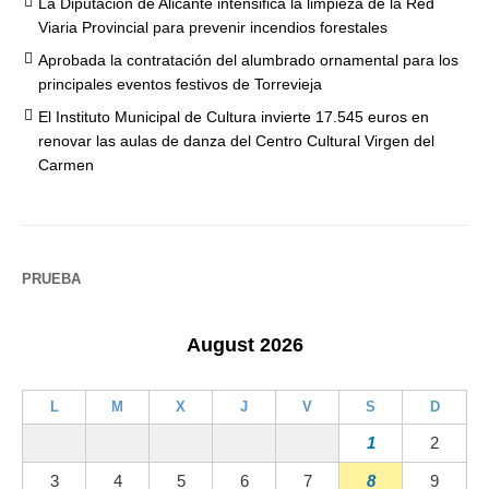
La Diputación de Alicante intensifica la limpieza de la Red
Viaria Provincial para prevenir incendios forestales
Aprobada la contratación del alumbrado ornamental para los
principales eventos festivos de Torrevieja
El Instituto Municipal de Cultura invierte 17.545 euros en
renovar las aulas de danza del Centro Cultural Virgen del
Carmen
PRUEBA
August 2026
L
M
X
J
V
S
D
1
2
3
4
5
6
7
8
9