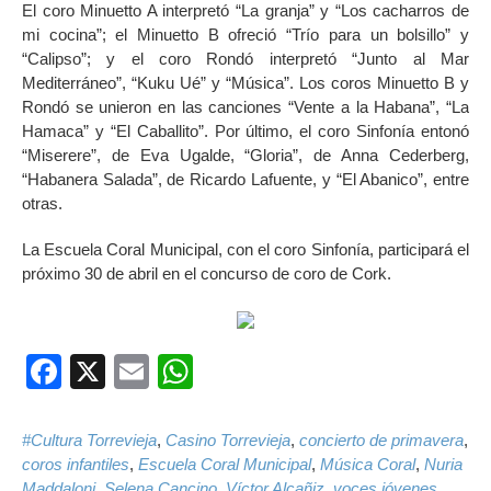
El coro Minuetto A interpretó “La granja” y “Los cacharros de
mi cocina”; el Minuetto B ofreció “Trío para un bolsillo” y
“Calipso”; y el coro Rondó interpretó “Junto al Mar
Mediterráneo”, “Kuku Ué” y “Música”. Los coros Minuetto B y
Rondó se unieron en las canciones “Vente a la Habana”, “La
Hamaca” y “El Caballito”. Por último, el coro Sinfonía entonó
“Miserere”, de Eva Ugalde, “Gloria”, de Anna Cederberg,
“Habanera Salada”, de Ricardo Lafuente, y “El Abanico”, entre
otras.
La Escuela Coral Municipal, con el coro Sinfonía, participará el
próximo 30 de abril en el concurso de coro de Cork.
Facebook
X
Email
WhatsApp
#Cultura Torrevieja
,
Casino Torrevieja
,
concierto de primavera
,
coros infantiles
,
Escuela Coral Municipal
,
Música Coral
,
Nuria
Maddaloni
,
Selena Cancino
,
Víctor Alcañiz
,
voces jóvenes