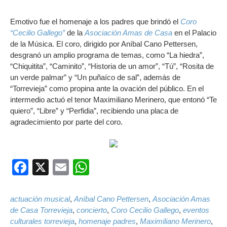
Emotivo fue el homenaje a los padres que brindó el
Coro
“Cecilio Gallego”
de la
Asociación Amas de Casa
en el Palacio
de la Música. El coro, dirigido por Aníbal Cano Pettersen,
desgranó un amplio programa de temas, como “La hiedra”,
“Chiquitita”, “Caminito”, “Historia de un amor”, “Tú”, “Rosita de
un verde palmar” y “Un puñaíco de sal”, además de
“Torrevieja” como propina ante la ovación del público. En el
intermedio actuó el tenor Maximiliano Merinero, que entonó “Te
quiero”, “Libre” y “Perfidia”, recibiendo una placa de
agradecimiento por parte del coro.
Facebook
X
Email
WhatsApp
actuación musical
,
Aníbal Cano Pettersen
,
Asociación Amas
de Casa Torrevieja
,
concierto
,
Coro Cecilio Gallego
,
eventos
culturales torrevieja
,
homenaje padres
,
Maximiliano Merinero
,