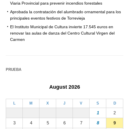
Viaria Provincial para prevenir incendios forestales
Aprobada la contratación del alumbrado ornamental para los
principales eventos festivos de Torrevieja
El Instituto Municipal de Cultura invierte 17.545 euros en
renovar las aulas de danza del Centro Cultural Virgen del
Carmen
PRUEBA
August 2026
L
M
X
J
V
S
D
1
2
3
4
5
6
7
8
9