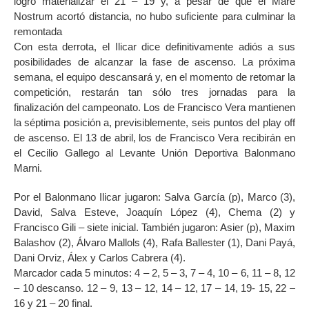
logró materializar el 21 – 19 y, a pesar de que el Mare
Nostrum acortó distancia, no hubo suficiente para culminar la
remontada
Con esta derrota, el Ilicar dice definitivamente adiós a sus
posibilidades de alcanzar la fase de ascenso. La próxima
semana, el equipo descansará y, en el momento de retomar la
competición, restarán tan sólo tres jornadas para la
finalización del campeonato. Los de Francisco Vera mantienen
la séptima posición a, previsiblemente, seis puntos del play off
de ascenso. El 13 de abril, los de Francisco Vera recibirán en
el Cecilio Gallego al Levante Unión Deportiva Balonmano
Marni.
Por el Balonmano Ilicar jugaron: Salva García (p), Marco (3),
David, Salva Esteve, Joaquín López (4), Chema (2) y
Francisco Gili – siete inicial. También jugaron: Asier (p), Maxim
Balashov (2), Álvaro Mallols (4), Rafa Ballester (1), Dani Payá,
Dani Orviz, Álex y Carlos Cabrera (4).
Marcador cada 5 minutos: 4 – 2, 5 – 3, 7 – 4, 10 – 6, 11 – 8, 12
– 10 descanso. 12 – 9, 13 – 12, 14 – 12, 17 – 14, 19- 15, 22 –
16 y 21 – 20 final.