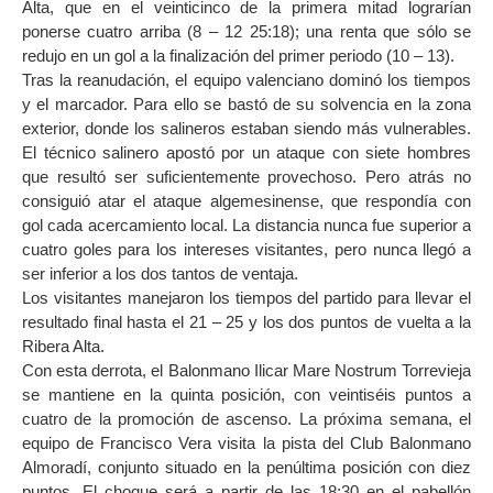
Alta, que en el veinticinco de la primera mitad lograrían
ponerse cuatro arriba (8 – 12 25:18); una renta que sólo se
redujo en un gol a la finalización del primer periodo (10 – 13).
Tras la reanudación, el equipo valenciano dominó los tiempos
y el marcador. Para ello se bastó de su solvencia en la zona
exterior, donde los salineros estaban siendo más vulnerables.
El técnico salinero apostó por un ataque con siete hombres
que resultó ser suficientemente provechoso. Pero atrás no
consiguió atar el ataque algemesinense, que respondía con
gol cada acercamiento local. La distancia nunca fue superior a
cuatro goles para los intereses visitantes, pero nunca llegó a
ser inferior a los dos tantos de ventaja.
Los visitantes manejaron los tiempos del partido para llevar el
resultado final hasta el 21 – 25 y los dos puntos de vuelta a la
Ribera Alta.
Con esta derrota, el Balonmano Ilicar Mare Nostrum Torrevieja
se mantiene en la quinta posición, con veintiséis puntos a
cuatro de la promoción de ascenso. La próxima semana, el
equipo de Francisco Vera visita la pista del Club Balonmano
Almoradí, conjunto situado en la penúltima posición con diez
puntos. El choque será a partir de las 18:30 en el pabellón