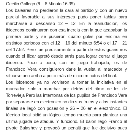
Cecilio Gallego (9 – 6 Minuto 16:39).
Los baleares no perdieron la cara al partido y con un nuevo
parcial favorable a sus intereses pudo poner tablas para
marcharse al descanso 12 – 12. En la reanudación, los
ibicencos continuaron con esa inercia con la que acababan la
primera parte y se pusieron cuatro goles por encima en
distintos periodos con el 12 – 16 del minuto 6:54 o el 17 – 21
del 17:52. Pero fue precisamente a partir de estos guarismos
cuando el Ilicar apretó desde atrás para lograr cerrar el juego
ibicenco. Poco a poco, con un juego trabajado, los de
Francisco Vera consiguieron darle la vuelta al marcador y
situarse uno arriba a poco más de cinco minutos del final.
Los ibicencos ya no volvieron a tomar la iniciativa en el
marcador, solo a marchar por detrás del ritmo de los de
Torrevieja Pero las intentonas de los pupilos de Francisco Vera
por separarse en electrónico no dio sus frutos y a los instantes
finales se llegó con posesión y 26 – 26 en el electrónico. El
técnico local pidió un lógico tiempo muerto para plantear una
última jugada de ataque. Y funcionó. El balón llegó Franco al
pivote Balashov y provocó un penalti que fue decisivo pues