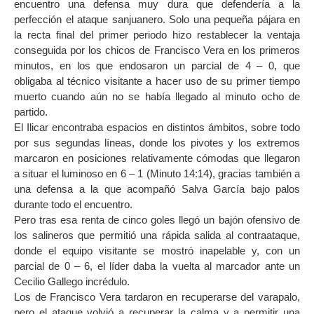
encuentro una defensa muy dura que defendería a la
perfección el ataque sanjuanero. Solo una pequeña pájara en
la recta final del primer periodo hizo restablecer la ventaja
conseguida por los chicos de Francisco Vera en los primeros
minutos, en los que endosaron un parcial de 4 – 0, que
obligaba al técnico visitante a hacer uso de su primer tiempo
muerto cuando aún no se había llegado al minuto ocho de
partido.
El Ilicar encontraba espacios en distintos ámbitos, sobre todo
por sus segundas líneas, donde los pivotes y los extremos
marcaron en posiciones relativamente cómodas que llegaron
a situar el luminoso en 6 – 1 (Minuto 14:14), gracias también a
una defensa a la que acompañó Salva García bajo palos
durante todo el encuentro.
Pero tras esa renta de cinco goles llegó un bajón ofensivo de
los salineros que permitió una rápida salida al contraataque,
donde el equipo visitante se mostró inapelable y, con un
parcial de 0 – 6, el líder daba la vuelta al marcador ante un
Cecilio Gallego incrédulo.
Los de Francisco Vera tardaron en recuperarse del varapalo,
pero el ataque volvió a recuperar la calma y a permitir una