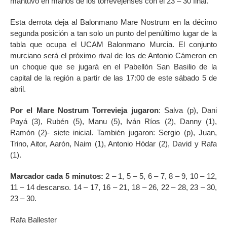
mantuvo en manos de los torrevejenses con el 23 – 30 final.
Esta derrota deja al Balonmano Mare Nostrum en la décimo
segunda posición a tan solo un punto del penúltimo lugar de la
tabla que ocupa el UCAM Balonmano Murcia. El conjunto
murciano será el próximo rival de los de Antonio Cámeron en
un choque que se jugará en el Pabellón San Basilio de la
capital de la región a partir de las 17:00 de este sábado 5 de
abril.
Por el Mare Nostrum Torrevieja jugaron
: Salva (p), Dani
Payá (3), Rubén (5), Manu (5), Iván Ríos (2), Danny (1),
Ramón (2)- siete inicial. También jugaron: Sergio (p), Juan,
Trino, Aitor, Aarón, Naim (1), Antonio Hódar (2), David y Rafa
(1).
Marcador cada 5 minutos:
2 – 1, 5 – 5, 6 – 7, 8 – 9, 10 – 12,
11 – 14 descanso. 14 – 17, 16 – 21, 18 – 26, 22 – 28, 23 – 30,
23 – 30.
Rafa Ballester