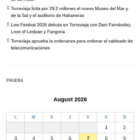
Torrevieja licita por 29,2 millones el nuevo Museo del Mar y
de la Sal y el auditorio de Habaneras
Low Festival 2026 debuta en Torrevieja con Dani Fernández,
Love of Lesbian y Fangoria
Torrevieja aprueba la ordenanza para ordenar el cableado de
telecomunicaciones
PRUEBA
August 2026
L
M
X
J
V
S
D
1
2
3
4
5
6
7
8
9