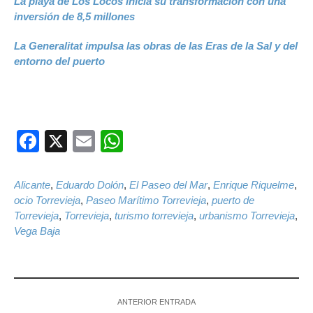
La playa de Los Locos inicia su transformación con una
inversión de 8,5 millones
La Generalitat impulsa las obras de las Eras de la Sal y del
entorno del puerto
Facebook
X
Email
WhatsApp
Alicante
,
Eduardo Dolón
,
El Paseo del Mar
,
Enrique Riquelme
,
ocio Torrevieja
,
Paseo Marítimo Torrevieja
,
puerto de
Torrevieja
,
Torrevieja
,
turismo torrevieja
,
urbanismo Torrevieja
,
Vega Baja
ANTERIOR ENTRADA