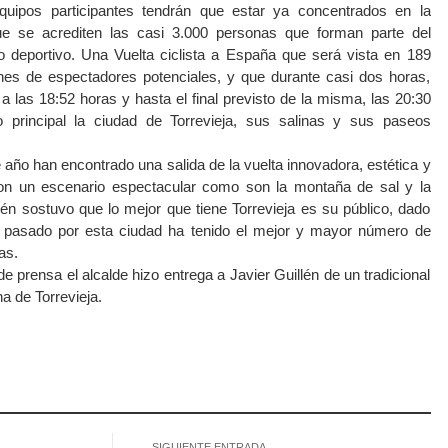
quipos participantes tendrán que estar ya concentrados en la
que se acrediten las casi 3.000 personas que forman parte del
o deportivo. Una Vuelta ciclista a España que será vista en 189
es de espectadores potenciales, y que durante casi dos horas,
 las 18:52 horas y hasta el final previsto de la misma, las 20:30
 principal la ciudad de Torrevieja, sus salinas y sus paseos
 año han encontrado una salida de la vuelta innovadora, estética y
on un escenario espectacular como son la montaña de sal y la
lén sostuvo que lo mejor que tiene Torrevieja es su público, dado
 pasado por esta ciudad ha tenido el mejor y mayor número de
as.
 de prensa el alcalde hizo entrega a Javier Guillén de un tradicional
a de Torrevieja.
atsApp
SIGUIENTE ENTRADA