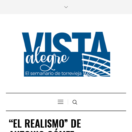
“EL REALISMO” DE